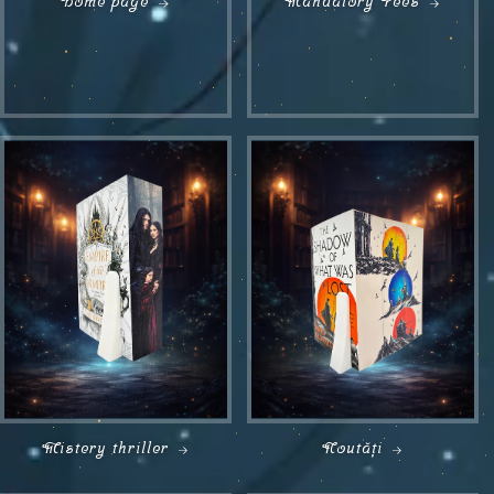
Home page
Mandatory Fees
Mistery thriller
Noutăți