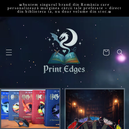
📖Suntem singurul brand din România care
RI LA CONȚINUT
personalizează marginea cărții tale preferate – direct
din biblioteca ta, nu doar volume din stoc.📖
Coș