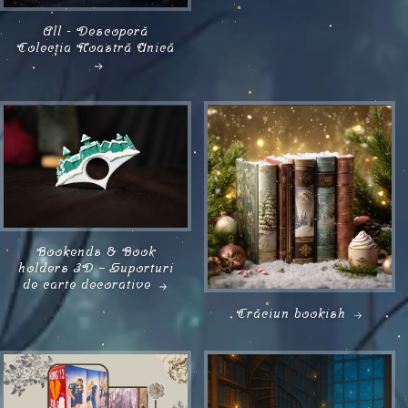
All - Descoperă
Colecția Noastră Unică
Bookends & Book
holders 3D – Suporturi
de carte decorative
Crăciun bookish