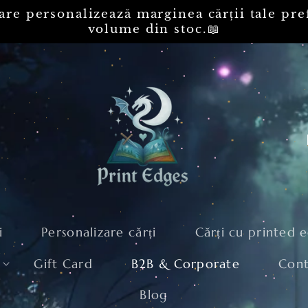
ia care personalizează marginea cărț
volume din stoc.
Noutăți
Personalizare cărți
Căr