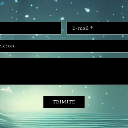
ru oferte personalizate și soluții adaptate
invităm să ne contacte
 răspunde în cel mai scurt timp cu o propu
ți contacta direct la adresa de e-mail sau
mai jos.
contact@print
✉️ Email:
📞Tel.: 073574823
 de contact
me
E-mai