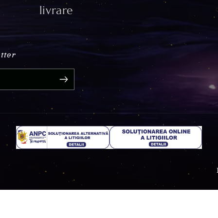
Informații utile
Despre noi
Ca
Termeni și
În
condiții
fr
Politica de retur
C
Politica de
confidențialitate