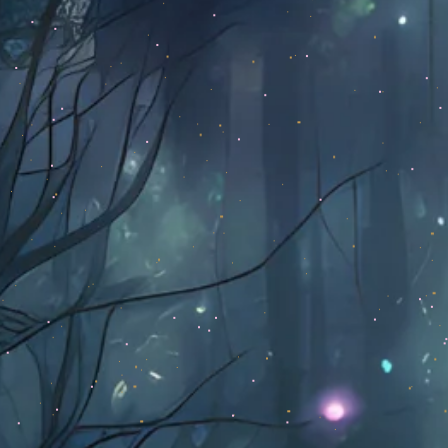
kish 3D
Gift Card
B2B & Corpo
Blog