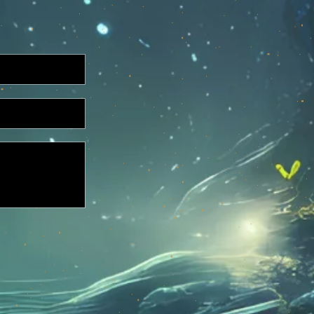
 nevoilor companiei tale, te
zi.
nere potrivită cerințelor tale.
 prin formularul de contact de
edges.ro
2
*
l