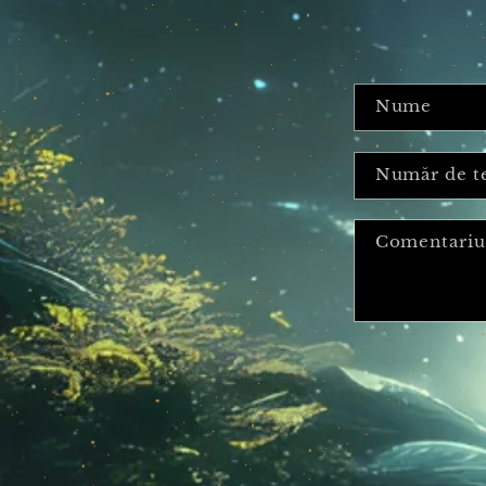
Pent
Îți vom
Ne pute
Formular
Nu