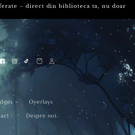
ii tale preferate – direct din bibli

Coș
ți cu printed edges
Overlays