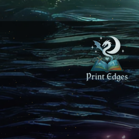
Num
Com