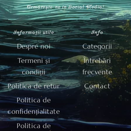
ăr de telefon
entariu
TRIMITE
Urmărește-ne în Social M