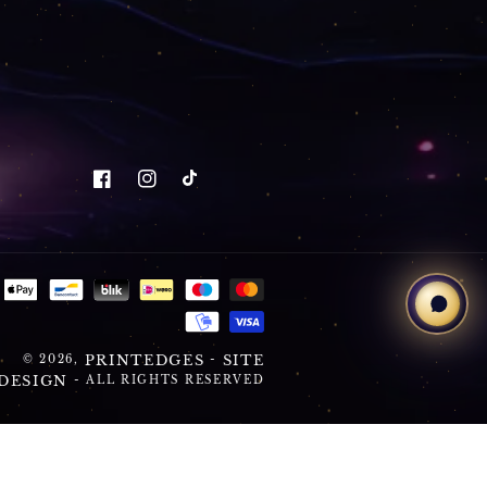
Info
Date comerciale
PRINTEDGES
tegorii
S.R.L.
trebări
CUI: 51938753
ecvente
Nr. Reg. Com.:
J2025041137009
ontact
Email:
contact@printedges.ro