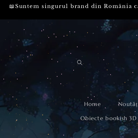
📖Suntem singurul brand din Român
I LA CONȚINUT
Home