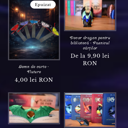
Epuizat
Decor dragon pentru
bibliotecă - Paznicul
cărților
Preț obișnuit
De la 9,90 lei
RON
Semn de carte -
Fluture
Preț obișnuit
4,00 lei RON