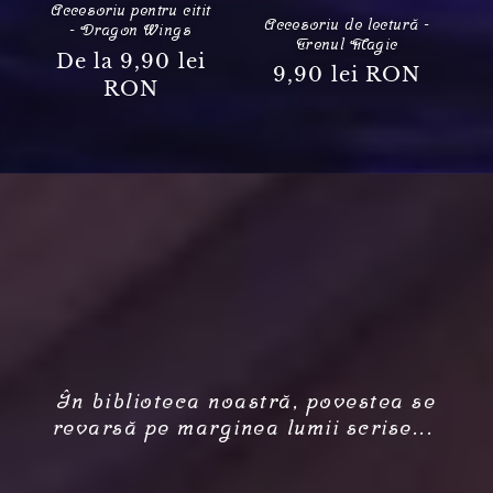
Accesoriu pentru citit
Accesoriu de lectură -
- Dragon Wings
Trenul Magic
Preț obișnuit
De la 9,90 lei
Preț obișnuit
9,90 lei RON
RON
În biblioteca noastră, povestea se
revarsă pe marginea lumii scrise...